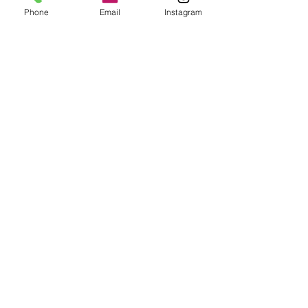
Phone
Email
Instagram
Kontakt
Wir freuen uns auf Ihre Nachricht!
Absenden