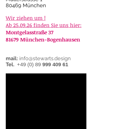
80469 München
Wir ziehen um !
Ab
25.09.26 finden Sie uns hier:
Montgelasstraße 37
81679 München-Bogenhausen
mail:
info@stewarts.design
Tel.
+49 (0) 89
999 409 61